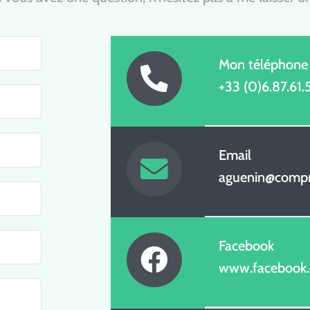
Mon téléphone
+33 (0)6.87.61.
Email
aguenin@compr
Facebook
www.facebook.